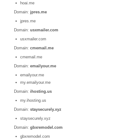
hoai.me
Domain:
jpres.me
jpres.me
Domain:
usxmailer.com
usxmailer.com
Domain:
cmemail.me
cmemail.me
Domain:
emailyour.me
emailyour.me
my.emailyour.me
Domain:
ihosting.us
my.ihosting.us
Domain:
staysecurely.xyz
staysecurely.xyz
Domain:
gbxremodel.com
gbxremodel.com